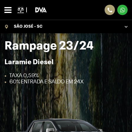
SÃO JOSÉ - SC
Rampage 23/24
Laramie Diesel
TAXA 0,59%
60% ENTRADA E SALDO EM 24X