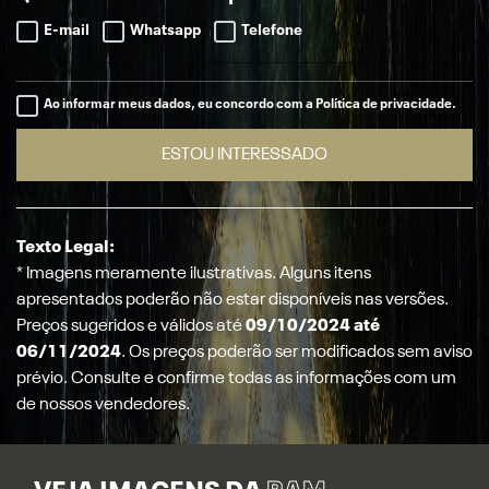
E-mail
Whatsapp
Telefone
Ao informar meus dados, eu concordo com a Política de privacidade.
ESTOU INTERESSADO
Texto Legal:
* Imagens meramente ilustrativas. Alguns itens
apresentados poderão não estar disponíveis nas versões.
Preços sugeridos e válidos até
09/10/2024 até
06/11/2024
. Os preços poderão ser modificados sem aviso
prévio. Consulte e confirme todas as informações com um
de nossos vendedores.