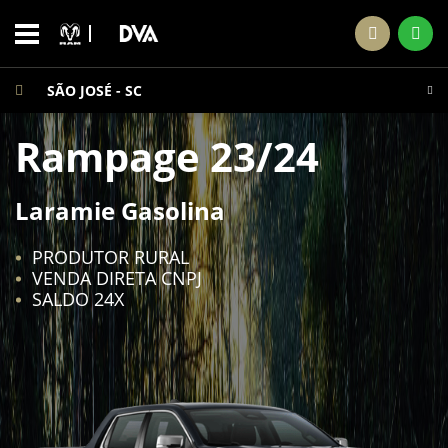
SÃO JOSÉ - SC
Rampage 23/24
Laramie Gasolina
PRODUTOR RURAL
VENDA DIRETA CNPJ
SALDO 24X