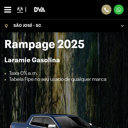
SÃO JOSÉ - SC
Rampage 2025
Laramie Gasolina
Taxa 0% a.m.
Tabela Fipe no seu usado de qualquer marca