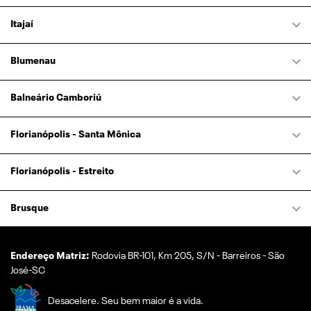
Itajaí
Blumenau
Balneário Camboriú
Florianópolis - Santa Mônica
Florianópolis - Estreito
Brusque
Endereço Matriz:
Rodovia BR-101, Km 205, S/N - Barreiros - São
José-SC
Desacelere. Seu bem maior é a vida.