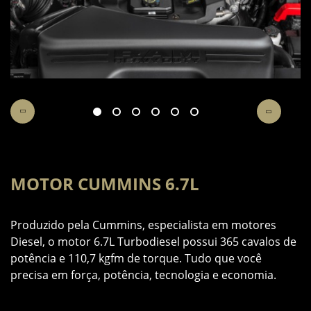
MOTOR CUMMINS 6.7L
U
m
Produzido pela Cummins, especialista em motores
A
 a
Diesel, o motor 6.7L Turbodiesel possui 365 cavalos de
m
potência e 110,7 kgfm de torque. Tudo que você
a
precisa em força, potência, tecnologia e economia.
C
e