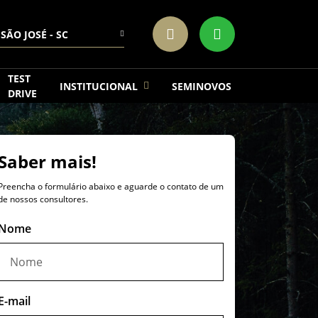
SÃO JOSÉ - SC
TEST
INSTITUCIONAL
SEMINOVOS
DRIVE
Saber mais!
Preencha o formulário abaixo e aguarde o contato de um
de nossos consultores.
Nome
E-mail