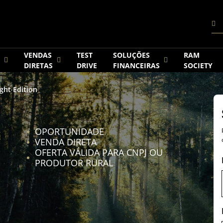
VENDAS
TEST
SOLUÇÕES
RAM
DIRETAS
DRIVE
FINANCEIRAS
SOCIETY
ght Edition
OPORTUNIDADE
VENDA DIRETA
OFERTA VÁLIDA PARA CNPJ OU
PRODUTOR RURAL