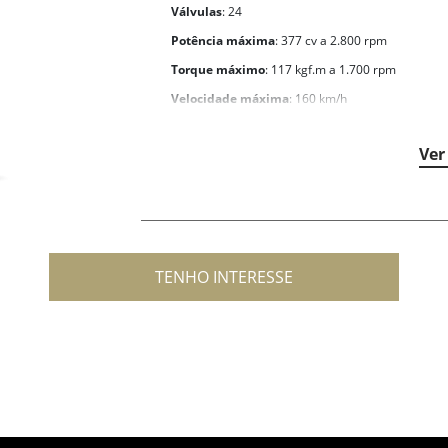
Válvulas
: 24
Potência máxima
: 377 cv a 2.800 rpm
Torque máximo
: 117 kgf.m a 1.700 rpm
Velocidade máxima
: 160 km/h
Transmissão
: Automática de 6 velocidades
Ver
TENHO INTERESSE