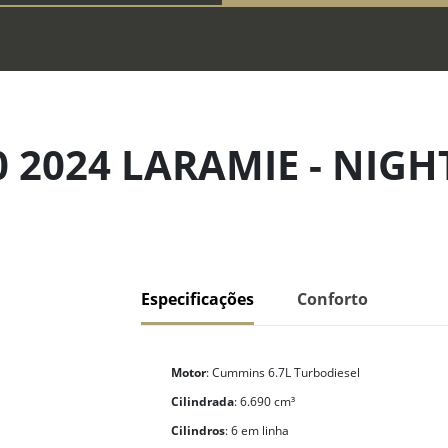
 2024 LARAMIE - NIGH
Especificações
Conforto
Motor
: Cummins 6.7L Turbodiesel
Cilindrada
: 6.690 cm³
Cilindros
: 6 em linha