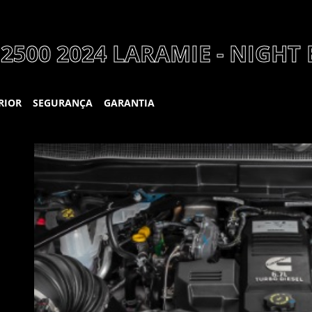
2500 2024 LARAMIE - NIGHT
RIOR
SEGURANÇA
GARANTIA
UCONNECT 12”
RAMB
A Central Multimídia Uconnect possui a maior
Os compar
tela do mercado: 12 polegadas. Ela pode ser
das picape
m
configurada de acordo com a sua preferência
caçamba, 
e conta com Apple CarPlay, Android Auto
cada. Alé
wireless e navegação embarcada.
motorista