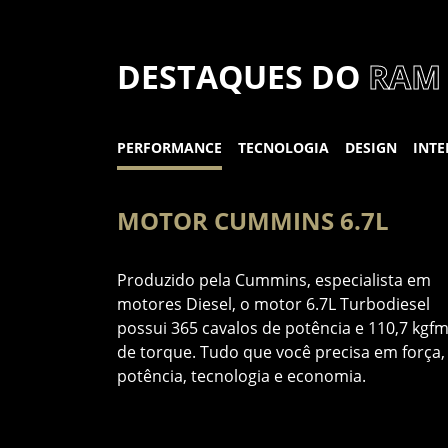
DESTAQUES DO
RAM 
PERFORMANCE
TECNOLOGIA
DESIGN
INTE
MOTOR CUMMINS 6.7L
arantia de
Produzido pela Cummins, especialista em
tragem. E você
motores Diesel, o motor 6.7L Turbodiesel
a por mais 2
possui 365 cavalos de potência e 110,7 kgf
 meses
de torque. Tudo que você precisa em força,
ndimento com
potência, tecnologia e economia.