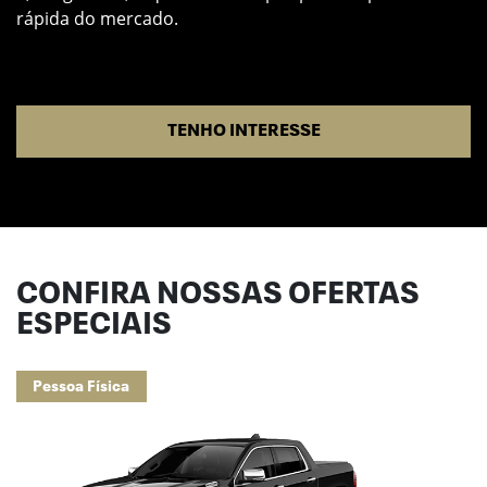
rápida do mercado.
D
e
TENHO INTERESSE
CONFIRA NOSSAS OFERTAS
ESPECIAIS
Pessoa Física