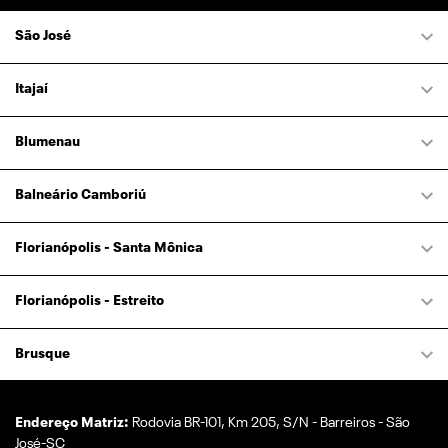
São José
Itajaí
Blumenau
Balneário Camboriú
Florianópolis - Santa Mônica
Florianópolis - Estreito
Brusque
Endereço Matriz:
Rodovia BR-101, Km 205, S/N - Barreiros - São
José-SC