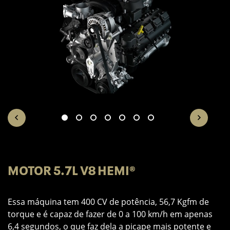
MOTOR 5.7L V8 HEMI®
E
12
Essa máquina tem 400 CV de potência, 56,7 Kgfm de
M
.
torque e é capaz de fazer de 0 a 100 km/h em apenas
bl
a
6,4 segundos, o que faz dela a picape mais potente e
qu