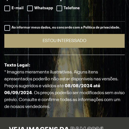
E-mail
Whatsapp
Telefone
Ao informar meus dados, eu concordo com a Política de privacidade.
ESTOU INTERESSADO
Texto Legal:
* Imagens meramente ilustrativas. Alguns itens
apresentados poderão não estar disponíveis nas versões.
Preços sugeridos e válidos até
08/08/2024 até
06/09/2024
. Os preços poderão ser modificados sem aviso
prévio. Consulte e confirme todas as informações com um
de nossos vendedores.